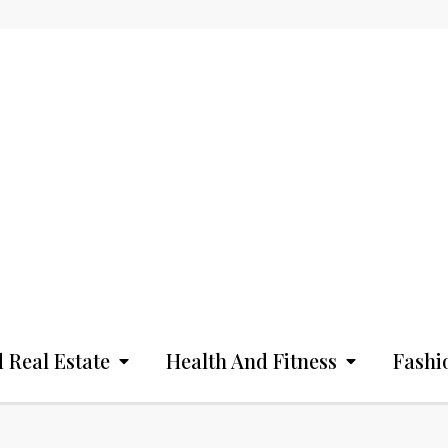
 Real Estate
Health And Fitness
Fashi